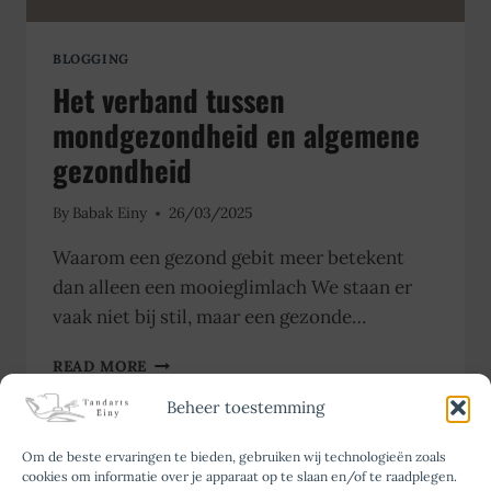
BLOGGING
Het verband tussen
mondgezondheid en algemene
gezondheid
By
Babak Einy
26/03/2025
Waarom een gezond gebit meer betekent
dan alleen een mooieglimlach We staan er
vaak niet bij stil, maar een gezonde…
HET
READ MORE
VERBAND
Beheer toestemming
TUSSEN
MONDGEZONDHEID
EN
Om de beste ervaringen te bieden, gebruiken wij technologieën zoals
Page
Previous
1
2
ALGEMENE
cookies om informatie over je apparaat op te slaan en/of te raadplegen.